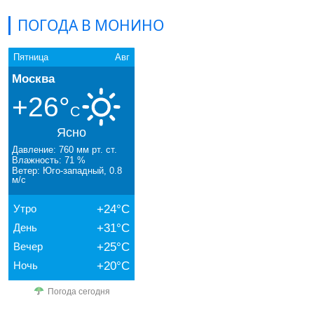
ПОГОДА В МОНИНО
Пятница
Авг
Москва
+26°
C
Ясно
Давление: 760 мм рт. ст.
Влажность: 71 %
Ветер: Юго-западный, 0.8
м/с
Утро
+24°C
День
+31°C
Вечер
+25°C
Ночь
+20°C
Погода сегодня