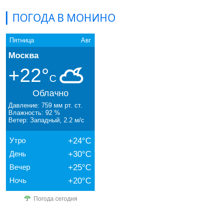
ПОГОДА В МОНИНО
Пятница
Авг
Москва
+22°
C
Облачно
Давление: 759 мм рт. ст.
Влажность: 92 %
Ветер: Западный, 2.2 м/с
Утро
+24°C
День
+30°C
Вечер
+25°C
Ночь
+20°C
Погода сегодня