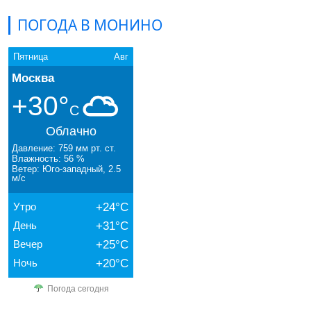
ПОГОДА В МОНИНО
Пятница
Авг
Москва
+30°
C
Облачно
Давление: 759 мм рт. ст.
Влажность: 56 %
Ветер: Юго-западный, 2.5
м/с
Утро
+24°C
День
+31°C
Вечер
+25°C
Ночь
+20°C
Погода сегодня