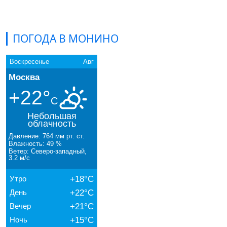
ПОГОДА В МОНИНО
Воскресенье
Авг
Москва
+22°
C
Небольшая
облачность
Давление: 764 мм рт. ст.
Влажность: 49 %
Ветер: Северо-западный,
3.2 м/с
Утро
+18°C
День
+22°C
Вечер
+21°C
Ночь
+15°C