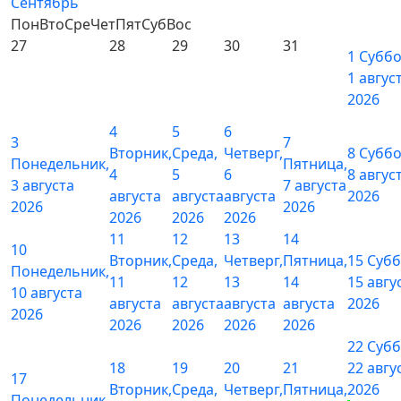
Сентябрь
Пон
Вто
Сре
Чет
Пят
Суб
Вос
27
28
29
30
31
1
Суббо
1 авгус
2026
4
5
6
3
7
Вторник,
Среда,
Четверг,
8
Суббо
Понедельник,
Пятница,
4
5
6
8 авгус
3 августа
7 августа
августа
августа
августа
2026
2026
2026
2026
2026
2026
11
12
13
14
10
Вторник,
Среда,
Четверг,
Пятница,
15
Субб
Понедельник,
11
12
13
14
15 авгу
10 августа
августа
августа
августа
августа
2026
2026
2026
2026
2026
2026
22
Субб
18
19
20
21
22 авгу
17
Вторник,
Среда,
Четверг,
Пятница,
2026
Понедельник,