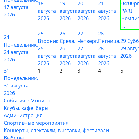
18
19
20
21
04:00p
17 августа
августа
августа
августа
августа
PARI
2026
2026
2026
2026
2026
Чемпи
...
25
26
27
28
24
Вторник,
Среда,
Четверг,
Пятница,
29
Субб
Понедельник,
25
26
27
28
29 авгу
24 августа
августа
августа
августа
августа
2026
2026
2026
2026
2026
2026
31
1
2
3
4
5
Понедельник,
31 августа
2026
События в Монино
Клубы, кафе, бары
Администрация
Спортивные мероприятия
Концерты, спектакли, выставки, фестивали
Выборы